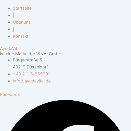
Startseite
|
Über uns
|
Kontakt
AyudaVital
ist eine Marke der VINAI GmbH
Bürgerstraße 6
40219 Düsseldorf
+49 211 74955991
info@ayudavital.de
Facebook