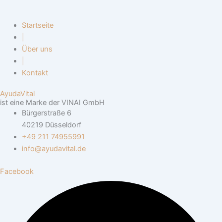
Startseite
|
Über uns
|
Kontakt
AyudaVital
ist eine Marke der VINAI GmbH
Bürgerstraße 6
40219 Düsseldorf
+49 211 74955991
info@ayudavital.de
Facebook